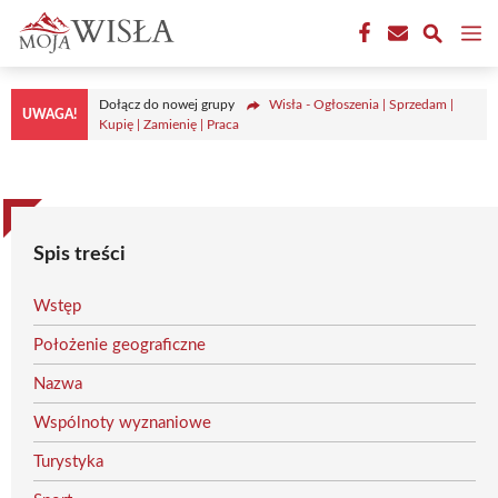
Przejdź
M
do
treści
Dołącz do nowej grupy
Wisła - Ogłoszenia | Sprzedam |
UWAGA!
Kupię | Zamienię | Praca
Spis treści
Wstęp
Położenie geograficzne
Nazwa
Wspólnoty wyznaniowe
Turystyka