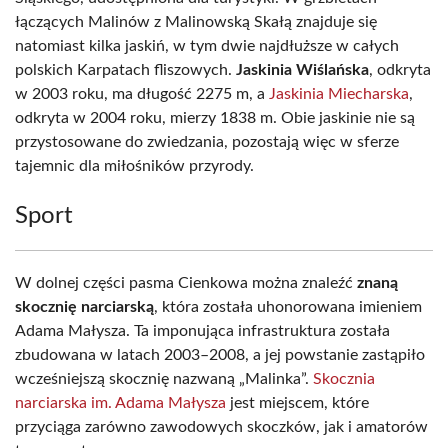
łączących Malinów z Malinowską Skałą znajduje się
natomiast kilka jaskiń, w tym dwie najdłuższe w całych
polskich Karpatach fliszowych.
Jaskinia Wiślańska
, odkryta
w 2003 roku, ma długość 2275 m, a
Jaskinia Miecharska
,
odkryta w 2004 roku, mierzy 1838 m. Obie jaskinie nie są
przystosowane do zwiedzania, pozostają więc w sferze
tajemnic dla miłośników przyrody.
Sport
W dolnej części pasma Cienkowa można znaleźć
znaną
skocznię narciarską
, która została uhonorowana imieniem
Adama Małysza. Ta imponująca infrastruktura została
zbudowana w latach 2003–2008, a jej powstanie zastąpiło
wcześniejszą skocznię nazwaną „Malinka”.
Skocznia
narciarska im. Adama Małysza
jest miejscem, które
przyciąga zarówno zawodowych skoczków, jak i amatorów