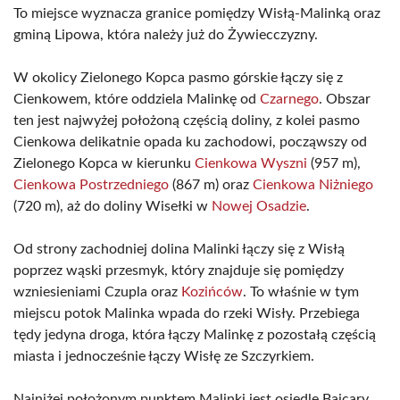
To miejsce wyznacza granice pomiędzy Wisłą-Malinką oraz
gminą Lipowa, która należy już do Żywiecczyzny.
W okolicy Zielonego Kopca pasmo górskie łączy się z
Cienkowem, które oddziela Malinkę od
Czarnego
. Obszar
ten jest najwyżej położoną częścią doliny, z kolei pasmo
Cienkowa delikatnie opada ku zachodowi, począwszy od
Zielonego Kopca w kierunku
Cienkowa Wyszni
(957 m),
Cienkowa Postrzedniego
(867 m) oraz
Cienkowa Niżniego
(720 m), aż do doliny Wisełki w
Nowej Osadzie
.
Od strony zachodniej dolina Malinki łączy się z Wisłą
poprzez wąski przesmyk, który znajduje się pomiędzy
wzniesieniami Czupla oraz
Kozińców
. To właśnie w tym
miejscu potok Malinka wpada do rzeki Wisły. Przebiega
tędy jedyna droga, która łączy Malinkę z pozostałą częścią
miasta i jednocześnie łączy Wisłę ze Szczyrkiem.
Najniżej położonym punktem Malinki jest osiedle Bajcary,