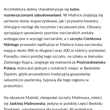
Architektura doliny charakteryzuje się
luźno
rozmieszczonymi zabudowaniami
. W Malince znajdują się
zarówno domy wypoczynkowe, jak i prywatne kwatery
oferujące noclegi dla turystów i wczasowiczów. Obszary
sprzyjające uprawianiu sportów narciarskich zostały
wzbogacone o wyciągi narciarskie, a z
szczytu Cieńkowa
Niźniego
prowadzi najdłuższa w Malince trasa narciarska,
mająca około 900 m długości oraz 200 m różnicy wzniesień.
Ponadto, nieco poniżej tego szczytu, na szlaku w kierunku
Zielonego Kopca, znajduje się malownicza
Postrzedniańsko
Polana
, która jest jednym z ostatnich miejsc w Beskidzie
Śląskim, gdzie prowadzono tradycyjną gospodarkę
sałaszniczo-pasterską, typową dla tego regionu w
przeszłości.
Na obszarze Malinki, nieopodal szczytu Malinowa, mieści
się
Jaskinia Malinowska
, jedyna w polskiej części Beskidu
Śląskiego, udostępniona dla turystyki. W grzbietach