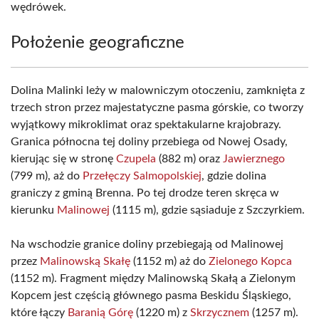
wędrówek.
Położenie geograficzne
Dolina Malinki leży w malowniczym otoczeniu, zamknięta z
trzech stron przez majestatyczne pasma górskie, co tworzy
wyjątkowy mikroklimat oraz spektakularne krajobrazy.
Granica północna tej doliny przebiega od Nowej Osady,
kierując się w stronę
Czupela
(882 m) oraz
Jawierznego
(799 m), aż do
Przełęczy Salmopolskiej
, gdzie dolina
graniczy z gminą Brenna. Po tej drodze teren skręca w
kierunku
Malinowej
(1115 m), gdzie sąsiaduje z Szczyrkiem.
Na wschodzie granice doliny przebiegają od Malinowej
przez
Malinowską Skałę
(1152 m) aż do
Zielonego Kopca
(1152 m). Fragment między Malinowską Skałą a Zielonym
Kopcem jest częścią głównego pasma Beskidu Śląskiego,
które łączy
Baranią Górę
(1220 m) z
Skrzycznem
(1257 m).