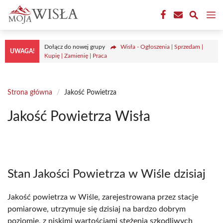
Przejdź
M
do
treści
Dołącz do nowej grupy
Wisła - Ogłoszenia | Sprzedam |
UWAGA!
Kupię | Zamienię | Praca
Strona główna
/
Jakość Powietrza
Jakość Powietrza Wisła
Stan Jakości Powietrza w Wiśle dzisiaj
Jakość powietrza w Wiśle, zarejestrowana przez stacje
pomiarowe, utrzymuje się dzisiaj na bardzo dobrym
poziomie, z niskimi wartościami stężenia szkodliwych