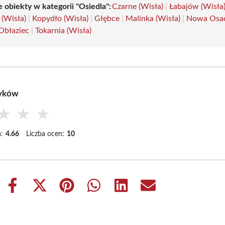
 obiekty w kategorii "Osiedla":
Czarne (Wisła)
|
Łabajów (Wisła
 (Wisła)
|
Kopydło (Wisła)
|
Głębce
|
Malinka (Wisła)
|
Nowa Osa
Obłaziec
|
Tokarnia (Wisła)
zyków
★
★
★
:
4.66
Liczba ocen:
10
Share
Share
Share
Share
Share
Share
on
on
on
on
on
on
Facebook
X
Pinterest
WhatsApp
LinkedIn
Email
(Twitter)