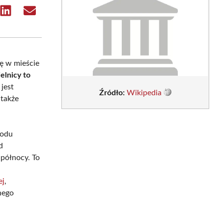
e
Share
Share
on
on
sApp
LinkedIn
Email
ię w mieście
elnicy to
jest
Źródło:
Wikipedia
 także
hodu
d
północy. To
ej
,
nego