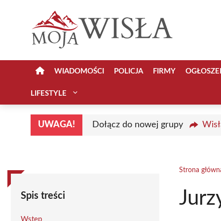
Przejdź
do
treści
WIADOMOŚCI
POLICJA
FIRMY
OGŁOSZE
LIFESTYLE
UWAGA!
Dołącz do nowej grupy
Wisł
Strona główn
Jur
Spis treści
Wstęp