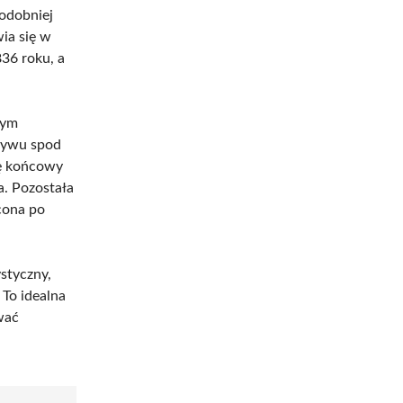
odobniej
wia się w
36 roku, a
nym
pływu spod
ię końcowy
a. Pozostała
cona po
styczny,
 To idealna
wać