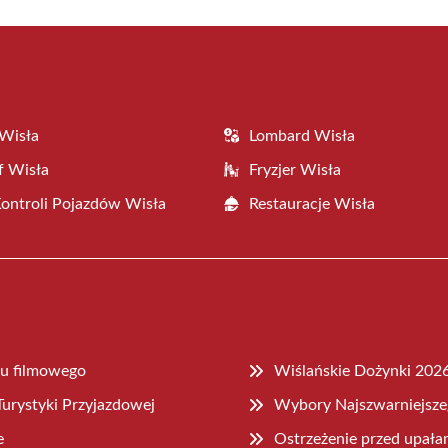
Wisła
Lombard Wisła
f Wisła
Fryzjer Wisła
Kontroli Pojazdów Wisła
Restauracje Wisła
lu filmowego
Wiślańskie Dożynki 2026
urystyki Przyjazdowej
Wybory Najszwarniejsze
e
Ostrzeżenie przed upała