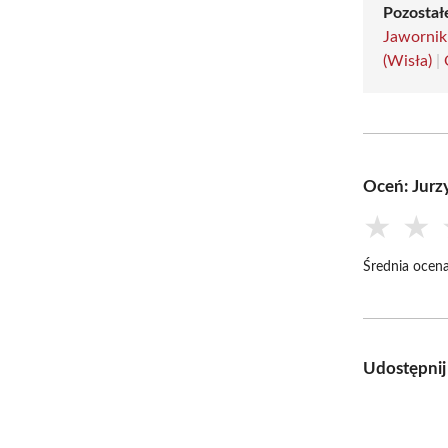
Pozostałe
Jawornik
(Wisła)
|
Oceń: Jur
★
★
Średnia ocena
Udostępnij