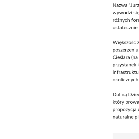
Nazwa "Jurz
wywodzi się 
różnych for
ostatecznie
Większość z
poszerzeniu
Cieślara (n
przystanek 
infrastrukt
okolicznych 
Doliną Dzie
który prowa
propozycja 
naturalne pi