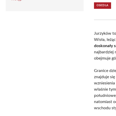
OSIEDLA
Jurzyków to 
Wisła, leż
doskonały s
najbardziej 
obejmuje gó
Granice dzi
znajduje się
wzniesieni
właśnie tym
południoweg
natomiast o
wschodu sty