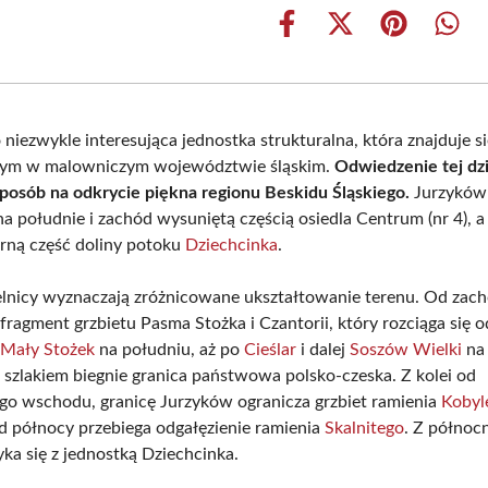
Share
Share
Share
Shar
on
on
on
on
Facebook
X
Pinterest
What
(Twitter)
niezwykle interesująca jednostka strukturalna, która znajduje s
ącym w malowniczym województwie śląskim.
Odwiedzenie tej dzi
posób na odkrycie piękna regionu Beskidu Śląskiego.
Jurzyków 
na południe i zachód wysuniętą częścią osiedla Centrum (nr 4), a
rną część doliny potoku
Dziechcinka
.
elnicy wyznaczają zróżnicowane ukształtowanie terenu. Od zac
 fragment grzbietu Pasma Stożka i Czantorii, który rozciąga się o
a
Mały Stożek
na południu, aż po
Cieślar
i dalej
Soszów Wielki
na 
 szlakiem biegnie granica państwowa polsko-czeska. Z kolei od
o wschodu, granicę Jurzyków ogranicza grzbiet ramienia
Kobyl
d północy przebiega odgałęzienie ramienia
Skalnitego
. Z północ
ka się z jednostką Dziechcinka.