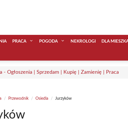
NIA
PRACA
POGODA
NEKROLOGI
DLA MIESZ
a - Ogłoszenia | Sprzedam | Kupię | Zamienię | Praca
a
/
Przewodnik
/
Osiedla
/
Jurzyków
zyków