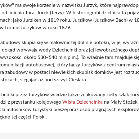
yków" ma swoje korzenie w nazwisku Jurzyk, które najprawdop
od imienia Jura, Jurek (Jerzy). W historiografii dzielnica ta poja
mach: jako Jurziken w 1819 roku, Jurzikow (Jurzikow Bach) w 18
 w formie Jurzyków w roku 1879.
abudowy skupia się w malowniczej dolinie potoku, w jej wyraź
, dokąd wpływają wody Dziechcinki oraz jej lewobrzeżnego do
a wysokości około 530–540 m n.p.m.). To właśnie tam znajduje s
komunikacji autobusowej, który łączy Jurzyków z centrum miast
ura zabudowy w postaci niewielkich skupisk domków jest rozrzu
stokach, sięgając aż pod szczyt Cieślara.
chcinki przez Jurzyków wiedzie także znakowany żółty szlak tury
dzi z przystanku kolejowego
Wisła Dziechcinka
na Mały Stożek.
dla miłośników turystyki pieszej oraz osób pragnących eksploro
ękno tej części Polski.