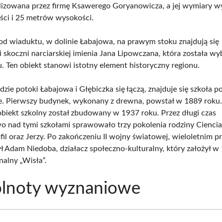
alizowana przez firmę Ksawerego Goryanowicza, a jej wymiary 
ści i 25 metrów wysokości.
 od wiaduktu, w dolinie Łabajowa, na prawym stoku znajdują się
i skoczni narciarskiej imienia Jana Lipowczana, która została 
. Ten obiekt stanowi istotny element historyczny regionu.
gdzie potoki Łabajowa i Głębiczka się łączą, znajduje się szkoła
e. Pierwszy budynek, wykonany z drewna, powstał w 1889 roku
iekt szkolny został zbudowany w 1937 roku. Przez długi czas
o nad tymi szkołami sprawowało trzy pokolenia rodziny Cienci
ofil oraz Jerzy. Po zakończeniu II wojny światowej, wieloletnim 
był Adam Niedoba, działacz społeczno-kulturalny, który założył w
nalny „Wisła”.
lnoty wyznaniowe