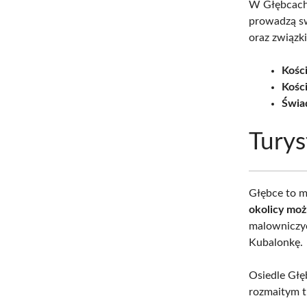
W Głębcach
prowadzą sw
oraz związk
Kośc
Kości
Świa
Turys
Głębce to m
okolicy moż
malowniczyc
Kubalonkę.
Osiedle Głę
rozmaitym t