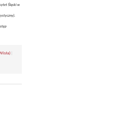
ytet Śląski w
rystyczny).
ostęp
Wisła)
|