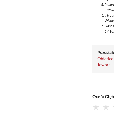
Rober
Katow
a b c 
Wisła:
Dane w
17.10.
Pozostałe
Obłaziec
Jawornik
Oceń: Głę
★
★