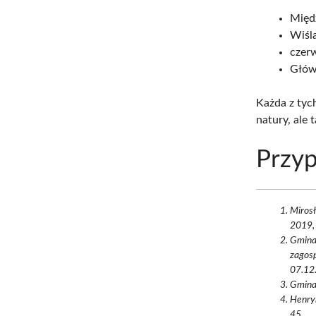
Międ
Wiśl
czer
Głów
Każda z tyc
natury, ale t
Przyp
Mirosł
2019,
Gmina
zagosp
07.12.
Gmina 
Henryk
45.