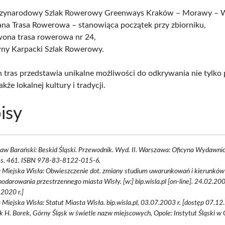
zynarodowy Szlak Rowerowy Greenways Kraków – Morawy – 
ana Trasa Rowerowa – stanowiąca początek przy zbiorniku,
wona trasa rowerowa nr 24,
ny Karpacki Szlak Rowerowy.
h tras przedstawia unikalne możliwości do odkrywania nie tylko 
akże lokalnej kultury i tradycji.
isy
aw Barański: Beskid Śląski. Przewodnik. Wyd. II. Warszawa: Oficyna Wydawni
 s. 461. ISBN 978-83-8122-015-6.
 Miejska Wisła: Obwieszczenie dot. zmiany studium uwarunkowań i kierunków
odarowania przestrzennego miasta Wisły. [w:] bip.wisla.pl [on-line]. 24.02.200
2020 r.]
Miejska Wisła: Statut Miasta Wisła. bip.wisla.pl, 03.07.2003 r. [dostęp 07.12.
 H. Borek, Górny Śląsk w świetle nazw miejscowych, Opole: Instytut Śląski w 