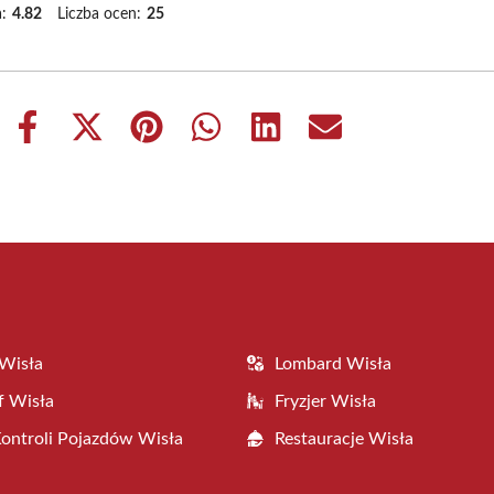
:
4.82
Liczba ocen:
25
Share
Share
Share
Share
Share
Share
on
on
on
on
on
on
Facebook
X
Pinterest
WhatsApp
LinkedIn
Email
(Twitter)
Wisła
Lombard Wisła
f Wisła
Fryzjer Wisła
Kontroli Pojazdów Wisła
Restauracje Wisła