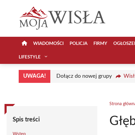
Przejdź
do
treści
WIADOMOŚCI
POLICJA
FIRMY
OGŁOSZE
LIFESTYLE
UWAGA!
Dołącz do nowej grupy
Wisł
Strona główn
Głę
Spis treści
Wstęp