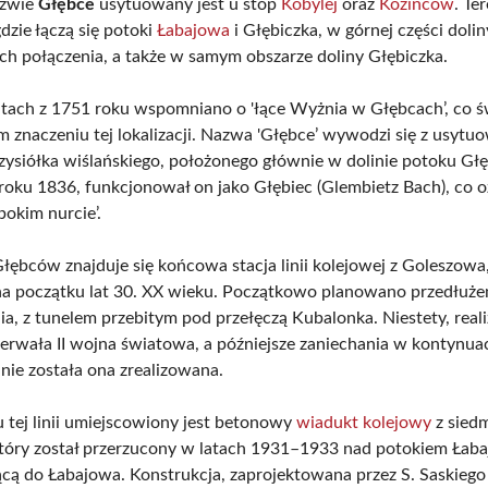
azwie
Głębce
usytuowany jest u stóp
Kobylej
oraz
Kozińców
. Te
dzie łączą się potoki
Łabajowa
i Głębiczka, w górnej części dolin
ich połączenia, a także w samym obszarze doliny Głębiczka.
ch z 1751 roku wspomniano o 'łące Wyżnia w Głębcach’, co ś
m znaczeniu tej lokalizacji. Nazwa 'Głębce’ wywodzi się z usytu
ysiółka wiślańskiego, położonego głównie w dolinie potoku Głę
roku 1836, funkcjonował on jako Głębiec (Glembietz Bach), co 
bokim nurcie’.
Głębców znajduje się końcowa stacja linii kolejowej z Goleszowa,
 początku lat 30. XX wieku. Początkowo planowano przedłużenie
a, z tunelem przebitym pod przełęczą Kubalonka. Niestety, reali
zerwała II wojna światowa, a późniejsze zaniechania w kontynuac
 nie została ona zrealizowana.
 tej linii umiejscowiony jest betonowy
wiadukt kolejowy
z sied
który został przerzucony w latach 1931–1933 nad potokiem Łab
cą do Łabajowa. Konstrukcja, zaprojektowana przez S. Saskiego i