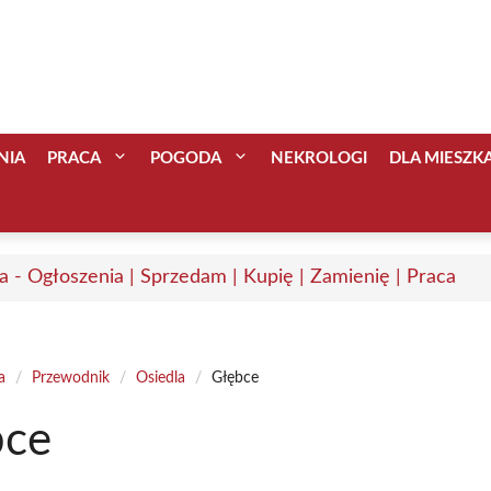
NIA
PRACA
POGODA
NEKROLOGI
DLA MIESZ
a - Ogłoszenia | Sprzedam | Kupię | Zamienię | Praca
a
/
Przewodnik
/
Osiedla
/
Głębce
bce