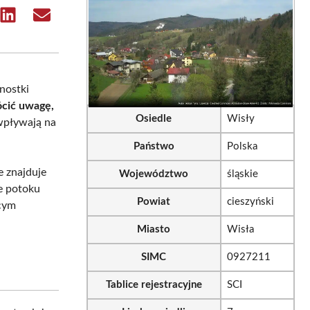
e
Share
Share
on
on
sApp
LinkedIn
Email
nostki
cić uwagę,
Osiedle
Wisły
 wpływają na
Państwo
Polska
re znajduje
Województwo
śląskie
ie potoku
Powiat
cieszyński
ącym
Miasto
Wisła
SIMC
0927211
Tablice rejestracyjne
SCI