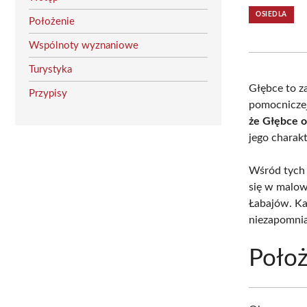
OSIEDLA
Położenie
Wspólnoty wyznaniowe
Turystyka
Głębce to z
Przypisy
pomocniczej 
że Głębce o
jego charakt
Wśród tych 
się w malow
Łabajów. Ka
niezapomnia
Położ