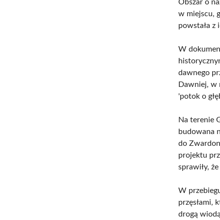
Obszar o n
w miejscu, g
powstała z 
W dokumenta
historyczny
dawnego prz
Dawniej, w 
'potok o głę
Na terenie 
budowana na
do Zwardoni
projektu pr
sprawiły, że
W przebiegu
przęsłami, 
drogą wiodą