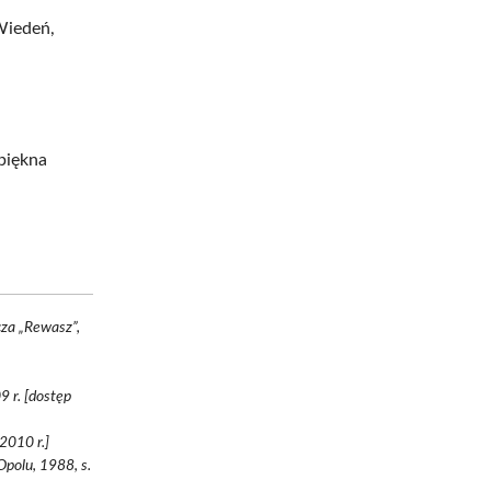
Wiedeń,
piękna
cza „Rewasz”,
9 r. [dostęp
2010 r.]
Opolu, 1988, s.