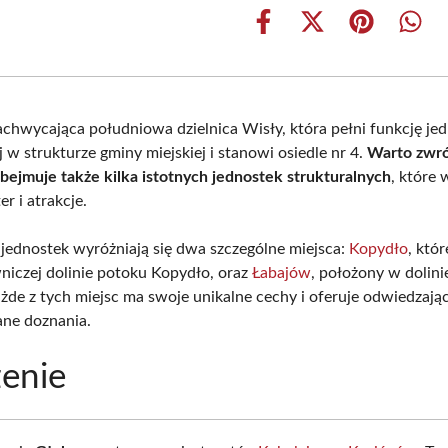
Share
Share
Share
Shar
on
on
on
on
Facebook
X
Pinterest
What
(Twitter)
achwycająca południowa dzielnica Wisły, która pełni funkcję jed
w strukturze gminy miejskiej i stanowi osiedle nr 4.
Warto zwró
bejmuje także kilka istotnych jednostek strukturalnych
, które
er i atrakcje.
jednostek wyróżniają się dwa szczególne miejsca:
Kopydło
, któ
niczej dolinie potoku Kopydło, oraz
Łabajów
, położony w dolin
żde z tych miejsc ma swoje unikalne cechy i oferuje odwiedzaj
ne doznania.
enie