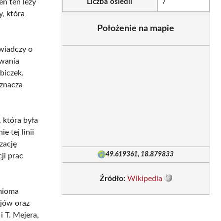
ren ten leży
Liczba osiedli
7
y, która
Położenie na mapie
wiadczy o
owania
biczek.
oznacza
 która była
 tej linii
zację
49.619361, 18.879833
ji prac
Źródło:
Wikipedia
mioma
ajów oraz
 T. Mejera,