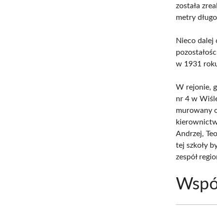
została zre
metry długo
Nieco dalej
pozostałośc
w 1931 roku
W rejonie, 
nr 4 w Wiśl
murowany ob
kierownictw
Andrzej, Te
tej szkoły 
zespół regio
Wspó