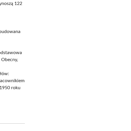
wynoszą 122
wybudowana
 podstawowa
. Obecny,
ałów:
pracownikiem
 1950 roku