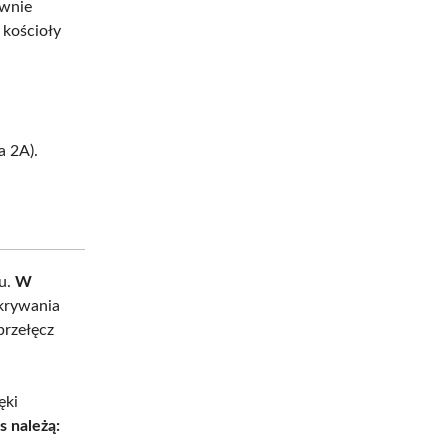
ywnie
 kościoły
a 2A).
ku.
W
dkrywania
przełęcz
ęki
s należą: