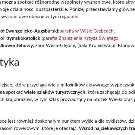
 można spotkać różnorodne wspólnoty wyznaniowe, które akt
oje działalności duszpasterskie. Poniżej przedstawiamy główne
i wyznaniowe obecne w tym regionie:
iół Ewangelicko-Augsburski:
parafia w Wiśle Głębcach
,
ół rzymskokatolicki:
parafia Znalezienia Krzyża Świętego
,
dkowie Jehowy:
zbór Wisła-Głębce, (Sala Królestwa ul. Klonow
tyka
iejsce, które przyciąga wielu miłośników aktywnego wypoczyn
na spotkać wiele szlaków turystycznych
, które zachęcają do o
h krajobrazów, w tym szlak prowadzący na Stożek Wielki oraz 
bce jest również doskonałym punktem wyjścia dla cyklistów, dzi
rasom rowerowym, które je otaczają.
Wśród najciekawszych tra