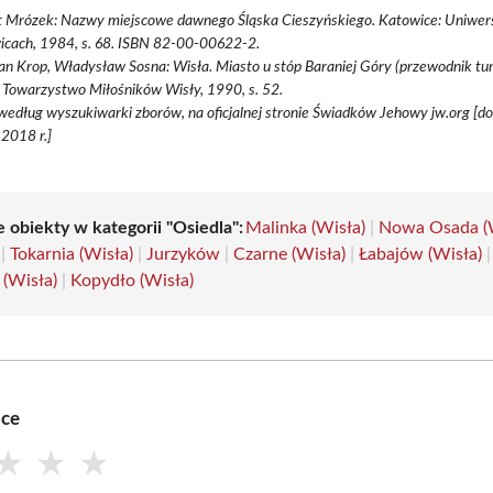
t Mrózek: Nazwy miejscowe dawnego Śląska Cieszyńskiego. Katowice: Uniwers
icach, 1984, s. 68. ISBN 82-00-00622-2.
Jan Krop, Władysław Sosna: Wisła. Miasto u stóp Baraniej Góry (przewodnik tu
 Towarzystwo Miłośników Wisły, 1990, s. 52.
edług wyszukiwarki zborów, na oficjalnej stronie Świadków Jehowy jw.org [d
2018 r.]
 obiekty w kategorii "Osiedla":
Malinka (Wisła)
|
Nowa Osada (
|
Tokarnia (Wisła)
|
Jurzyków
|
Czarne (Wisła)
|
Łabajów (Wisła)
|
 (Wisła)
|
Kopydło (Wisła)
bce
★
★
★