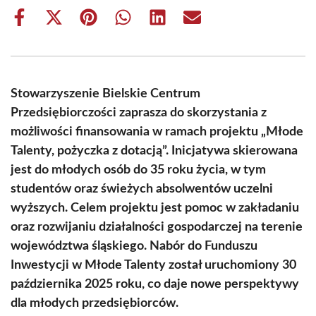
Share
Share
Share
Share
Share
Share
on
on
on
on
on
on
Facebook
X
Pinterest
WhatsApp
LinkedIn
Email
(Twitter)
Stowarzyszenie Bielskie Centrum
Przedsiębiorczości zaprasza do skorzystania z
możliwości finansowania w ramach projektu „Młode
Talenty, pożyczka z dotacją”. Inicjatywa skierowana
jest do młodych osób do 35 roku życia, w tym
studentów oraz świeżych absolwentów uczelni
wyższych. Celem projektu jest pomoc w zakładaniu
oraz rozwijaniu działalności gospodarczej na terenie
województwa śląskiego. Nabór do Funduszu
Inwestycji w Młode Talenty został uruchomiony 30
października 2025 roku, co daje nowe perspektywy
dla młodych przedsiębiorców.