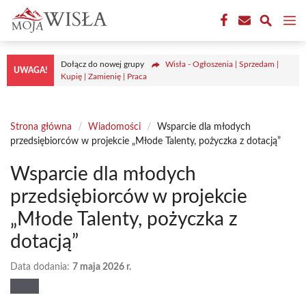
Przejdź
M
do
treści
Dołącz do nowej grupy
Wisła - Ogłoszenia | Sprzedam |
UWAGA!
Kupię | Zamienię | Praca
Strona główna
/
Wiadomości
/
Wsparcie dla młodych
przedsiębiorców w projekcie „Młode Talenty, pożyczka z dotacją”
Wsparcie dla młodych
przedsiębiorców w projekcie
„Młode Talenty, pożyczka z
dotacją”
Data dodania:
7 maja 2026 r.