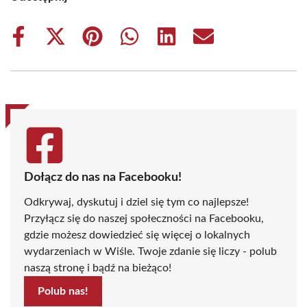
Share
Share
Share
Share
Share
Share
on
on
on
on
on
on
Facebook
X
Pinterest
WhatsApp
LinkedIn
Email
(Twitter)
Dołącz do nas na Facebooku!
Odkrywaj, dyskutuj i dziel się tym co najlepsze!
Przyłącz się do naszej społeczności na Facebooku,
gdzie możesz dowiedzieć się więcej o lokalnych
wydarzeniach w Wiśle. Twoje zdanie się liczy - polub
naszą stronę i bądź na bieżąco!
Polub nas!