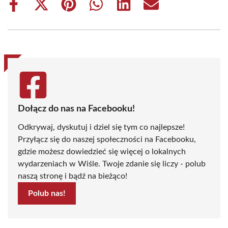
Share
Share
Share
Share
Share
Share
on
on
on
on
on
on
Facebook
X
Pinterest
WhatsApp
LinkedIn
Email
(Twitter)
Dołącz do nas na Facebooku!
Odkrywaj, dyskutuj i dziel się tym co najlepsze!
Przyłącz się do naszej społeczności na Facebooku,
gdzie możesz dowiedzieć się więcej o lokalnych
wydarzeniach w Wiśle. Twoje zdanie się liczy - polub
naszą stronę i bądź na bieżąco!
Polub nas!