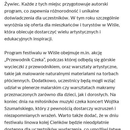
Żywiec. Każde z tych miejsc przygotowuje autorski
program, co zapewnia różnorodność i unikalne
doświadczenia dla uczestników. W tym roku szczególnie
wyróżnia się oferta dla mieszkańców i turystów w Wiśle,
która obiecuje dostarczyć wielu artystycznych i
edukacyjnych inspiracji.
Program festiwalu w Wiśle obejmuje m.in. akcję
„Przewodnik Czeka”, podczas której odbędą się górskie
wycieczki z przewodnikiem, oraz warsztaty artystyczne,
takie jak malowanie naturalnymi materiałami na torbach
płóciennych. Dodatkowo, uczestnicy będą mogli wziąć
udział w plenerze malarskim czy warsztatach makramy
przeznaczonych zarówno dla dzieci, jak i dorosłych. Na
koniec dnia na miłośników muzyki czeka koncert Wojtka
Szumańskiego, który z pewnością dostarczy wzruszeń i
niezapomnianych wrażeń. Warto także dodać, że w dniu
festiwalu linowa kolej Cieńków będzie nieodpłatnie
dostępna dla uczestników wydarzenia, co umożliwi łatwe