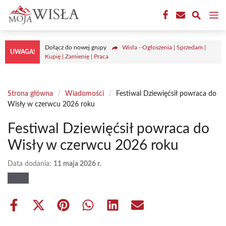
Przejdź
M
do
treści
Dołącz do nowej grupy
Wisła - Ogłoszenia | Sprzedam |
UWAGA!
Kupię | Zamienię | Praca
Strona główna
/
Wiadomości
/
Festiwal Dziewięćsił powraca do
Wisły w czerwcu 2026 roku
Festiwal Dziewięćsił powraca do
Wisły w czerwcu 2026 roku
Data dodania:
11 maja 2026 r.
Share
Share
Share
Share
Share
Share
on
on
on
on
on
on
Facebook
X
Pinterest
WhatsApp
LinkedIn
Email