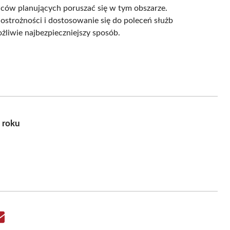
owców planujących poruszać się w tym obszarze.
 ostrożności i dostosowanie się do poleceń służb
liwie najbezpieczniejszy sposób.
 roku
Share
on