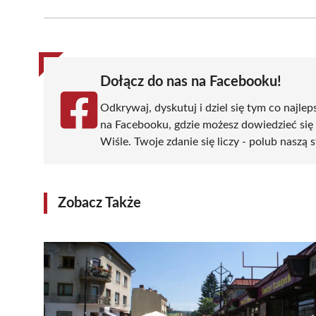
Facebook
X
Pinterest
WhatsApp
LinkedIn
(Twitter)
Dołącz do nas na Facebooku!
Odkrywaj, dyskutuj i dziel się tym co najlep
na Facebooku, gdzie możesz dowiedzieć się
Wiśle. Twoje zdanie się liczy - polub naszą 
Zobacz Także