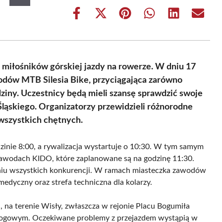
Share
Share
Share
Share
Share
Share
on
on
on
on
on
on
Facebook
X
Pinterest
WhatsApp
LinkedIn
Email
(Twitter)
 miłośników górskiej jazdy na rowerze. W dniu 17
odów MTB Silesia Bike, przyciągająca zarówno
ziny. Uczestnicy będą mieli szansę sprawdzić swoje
ląskiego. Organizatorzy przewidzieli różnorodne
wszystkich chętnych.
zinie 8:00, a rywalizacja wystartuje o 10:30. W tym samym
 zawodach KIDO, które zaplanowane są na godzinę 11:30.
iu wszystkich konkurencji. W ramach miasteczka zawodów
edyczny oraz strefa techniczna dla kolarzy.
, na terenie Wisły, zwłaszcza w rejonie Placu Bogumiła
rogowym. Oczekiwane problemy z przejazdem wystąpią w