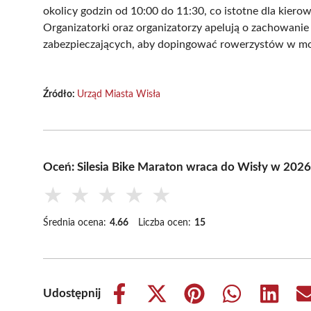
okolicy godzin od 10:00 do 11:30, co istotne dla kier
Organizatorki oraz organizatorzy apelują o zachowanie
zabezpieczających, aby dopingować rowerzystów w moż
Źródło:
Urząd Miasta Wisła
Oceń: Silesia Bike Maraton wraca do Wisły w 2026
★
★
★
★
★
Średnia ocena:
4.66
Liczba ocen:
15
Udostępnij
Share
Share
Share
Share
Share
on
on
on
on
on