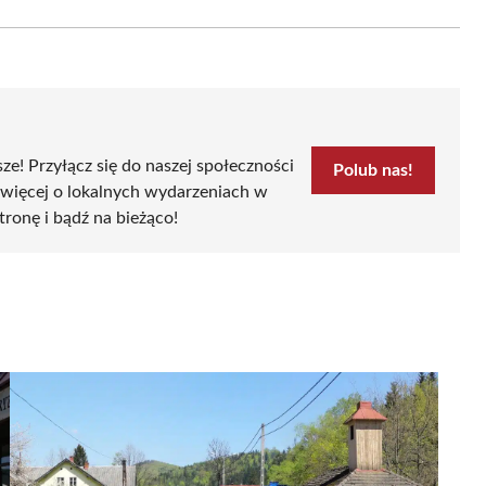
Email
sze! Przyłącz się do naszej społeczności
Polub nas!
 więcej o lokalnych wydarzeniach w
stronę i bądź na bieżąco!