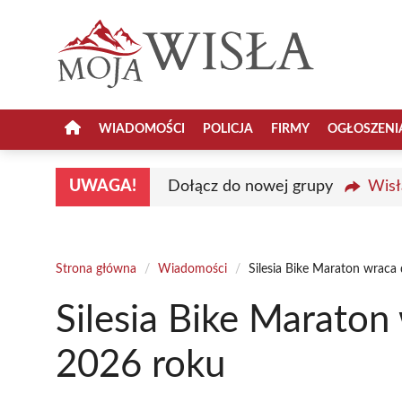
Przejdź
do
treści
WIADOMOŚCI
POLICJA
FIRMY
OGŁOSZENI
UWAGA!
Dołącz do nowej grupy
Wisł
Strona główna
/
Wiadomości
/
Silesia Bike Maraton wraca
Silesia Bike Maraton
2026 roku