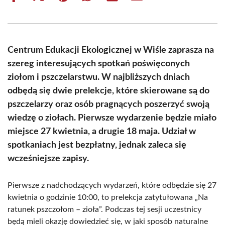
on
on
on
on
on
on
Facebook
X
Pinterest
WhatsApp
LinkedIn
Email
(Twitter)
Centrum Edukacji Ekologicznej w Wiśle zaprasza na
szereg interesujących spotkań poświęconych
ziołom i pszczelarstwu. W najbliższych dniach
odbędą się dwie prelekcje, które skierowane są do
pszczelarzy oraz osób pragnących poszerzyć swoją
wiedzę o ziołach. Pierwsze wydarzenie będzie miało
miejsce 27 kwietnia, a drugie 18 maja. Udział w
spotkaniach jest bezpłatny, jednak zaleca się
wcześniejsze zapisy.
Pierwsze z nadchodzących wydarzeń, które odbędzie się 27
kwietnia o godzinie 10:00, to prelekcja zatytułowana „Na
ratunek pszczołom – zioła”. Podczas tej sesji uczestnicy
będą mieli okazję dowiedzieć się, w jaki sposób naturalne