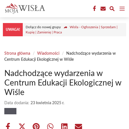
Przejdź
M
do
treści
Dołącz do nowej grupy
Wisła - Ogłoszenia | Sprzedam |
UWAGA!
Kupię | Zamienię | Praca
Strona główna
/
Wiadomości
/
Nadchodzące wydarzenia w
Centrum Edukacji Ekologicznej w Wiśle
Nadchodzące wydarzenia w
Centrum Edukacji Ekologicznej w
Wiśle
Data dodania:
23 kwietnia 2025 r.
Share
Share
Share
Share
Share
Share