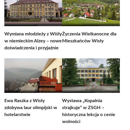
Wymiana młodzieży z Wiśły
Życzenia Wielkanocne dla
w niemieckim Alzey – nowe
Mieszkańców Wisły
doświadczenia i przyjaźnie
Ewa Raszka z Wisły
Wystawa „Kopalnia
zdobywa laur olimpijski w
strajkuje” w ZSGH –
hotelarstwie
historyczna lekcja o cenie
wolności