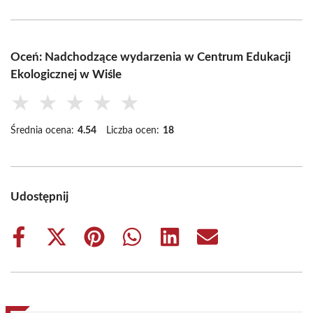
Oceń: Nadchodzące wydarzenia w Centrum Edukacji
Ekologicznej w Wiśle
★
★
★
★
★
Średnia ocena:
4.54
Liczba ocen:
18
Udostępnij
Share
Share
Share
Share
Share
Share
on
on
on
on
on
on
Facebook
X
Pinterest
WhatsApp
LinkedIn
Email
(Twitter)