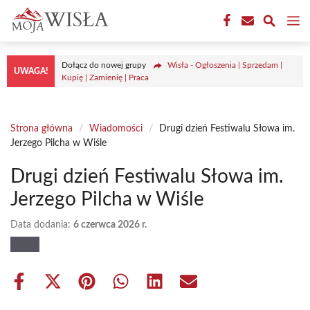
Przejdź
M
do
treści
Dołącz do nowej grupy
Wisła - Ogłoszenia | Sprzedam |
UWAGA!
Kupię | Zamienię | Praca
Strona główna
/
Wiadomości
/
Drugi dzień Festiwalu Słowa im.
Jerzego Pilcha w Wiśle
Drugi dzień Festiwalu Słowa im.
Jerzego Pilcha w Wiśle
Data dodania:
6 czerwca 2026 r.
Share
Share
Share
Share
Share
Share
on
on
on
on
on
on
Facebook
X
Pinterest
WhatsApp
LinkedIn
Email