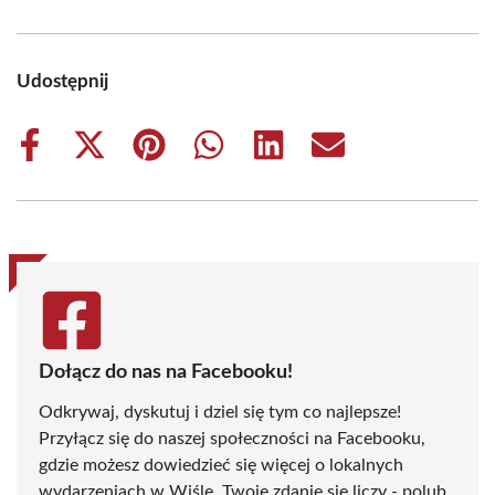
Udostępnij
Share
Share
Share
Share
Share
Share
on
on
on
on
on
on
Facebook
X
Pinterest
WhatsApp
LinkedIn
Email
(Twitter)
Dołącz do nas na Facebooku!
Odkrywaj, dyskutuj i dziel się tym co najlepsze!
Przyłącz się do naszej społeczności na Facebooku,
gdzie możesz dowiedzieć się więcej o lokalnych
wydarzeniach w Wiśle. Twoje zdanie się liczy - polub