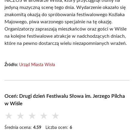
NICZOS w Browarze Wisła, który przyciągnął tłumy na
jedyną muzyczną scenę tego dnia. Wydarzenie okazało się
znakomitą okazją do spróbowania festiwalowego Koźlaka
Majowego, piwa warzonego specjalnie na tę okazję.
Organizatorzy zapraszają mieszkańców oraz gości w Wiśle
na kolejne festiwalowe atrakcje w nadchodzących dniach,
które na pewno dostarczą wielu niezapomnianych wrażeń.
Źródło:
Urząd Miasta Wisła
Oceń: Drugi dzień Festiwalu Słowa im. Jerzego Pilcha
w Wiśle
★
★
★
★
★
Średnia ocena:
4.59
Liczba ocen:
6