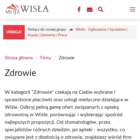
Przejdź
M
do
treści
Dołącz do nowej grupy
Wisła - Ogłoszenia | Sprzedam |
UWAGA!
Kupię | Zamienię | Praca
Strona główna
/
Firmy
/
Zdrowie
Zdrowie
W kategorii "Zdrowie" czekają na Ciebie wybrane i
sprawdzone placówki oraz usługi medyczne działające w
Wiśle. Odkryj pełną gamę ofert związanych z opieką
zdrowotną w Wiśle, porównując i wybierając spośród
najlepszych propozycji. Od stomatologów, przez
specjalistów różnych dziedzin, po apteki - wszystko, co
związane jest z dbałością o zdrowie, znajdziesz wśród firm