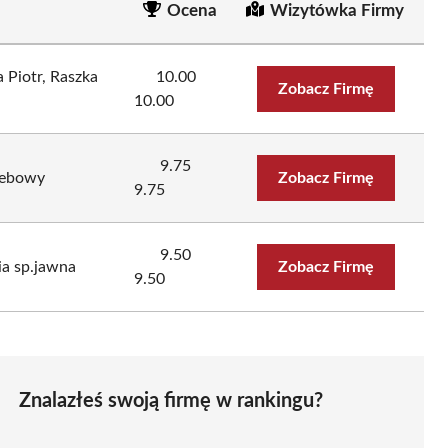
Ocena
Wizytówka Firmy
 Piotr, Raszka
10.00
Zobacz Firmę
10.00
9.75
zebowy
Zobacz Firmę
9.75
9.50
a sp.jawna
Zobacz Firmę
9.50
Znalazłeś swoją firmę w rankingu?