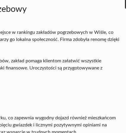
rzebowy
iejsce w rankingu zakładów pogrzebowych w Wiśle, co
 darzy go lokalna społeczność. Firma zdobyła renomę dzięki
ebów, zakład pomaga klientom załatwić wszystkie
unki finansowe. Uroczystości są przygotowywane z
czyrku, co zapewnia wygodny dojazd również mieszkańcom
pięciu gwiazdek i licznymi pozytywnymi opiniami na
ć oraz wsparcie w trudnych momentach.