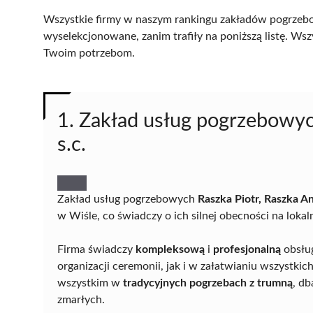
Wszystkie firmy w naszym rankingu zakładów pogrzebo
wyselekcjonowane, zanim trafiły na poniższą listę. Wsz
Twoim potrzebom.
1. Zakład usług pogrzebowyc
s.c.
Zakład usług pogrzebowych
Raszka Piotr, Raszka An
w Wiśle, co świadczy o ich silnej obecności na loka
Firma świadczy
kompleksową
i
profesjonalną
obsług
organizacji ceremonii, jak i w załatwianiu wszystkic
wszystkim w
tradycyjnych pogrzebach z trumną
, db
zmarłych.