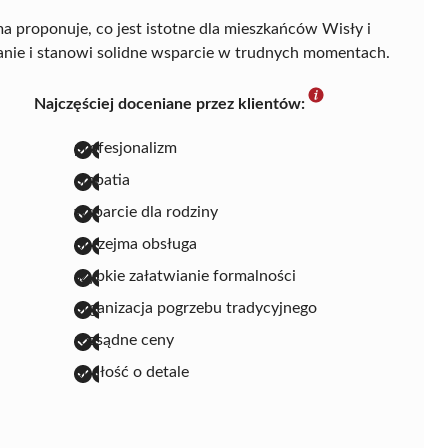
rma proponuje, co jest istotne dla mieszkańców Wisły i
ufanie i stanowi solidne wsparcie w trudnych momentach.
Najczęściej doceniane przez klientów:
profesjonalizm
empatia
wsparcie dla rodziny
uprzejma obsługa
szybkie załatwianie formalności
organizacja pogrzebu tradycyjnego
rozsądne ceny
dbałość o detale