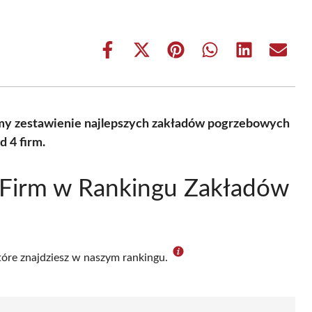
Share
Share
Share
Share
Share
Share
on
on
on
on
on
on
Facebook
X
Pinterest
WhatsApp
LinkedIn
Email
(Twitter)
my zestawienie najlepszych zakładów pogrzebowych
 4 firm.
 Firm w Rankingu Zakładów
które znajdziesz w naszym rankingu.