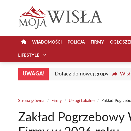
Przejdź
do
treści
WIADOMOŚCI
POLICJA
FIRMY
OGŁOSZE
LIFESTYLE
UWAGA!
Dołącz do nowej grupy
Wisł
Strona główna
/
Firmy
/
Usługi Lokalne
/
Zakład Pogrzebo
Zakład Pogrzebowy W